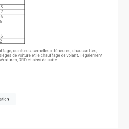
,5
,7
,6
6
,6
2
ffage, ceintures, semelles intérieures, chaussettes,
sièges de voiture et le chauffage de volant, il également
ératures, RFID et ainsi de suite.
ation