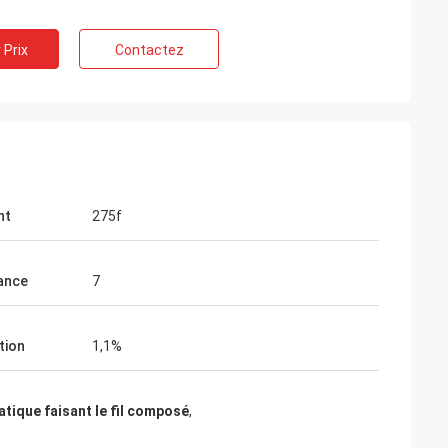
 Prix
Contactez
nt
275f
ance
7
tion
1,1%
atique faisant le fil composé
,