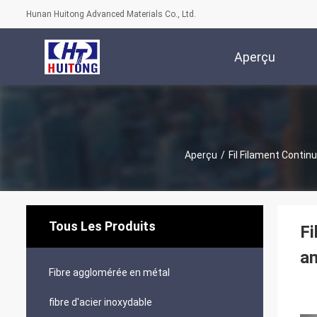
Hunan Huitong Advanced Materials Co., Ltd.
Aperçu
Aperçu
/
Fil Filament Continu
Tous Les Produits
Fi
an
Fibre agglomérée en métal
fibre d'acier inoxydable