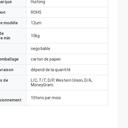
marque
Huitong
ion
ROHS
e modèle
12um
de
10kg
e min
negotiable
'emballage
carton de papier
ivraison
dépend de la quantité
s de
L/C, T/T, D/P, Western Union, D/A,
MoneyGram
10tons par mois
isionnement