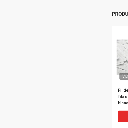
PROD
VI
Fil d
fibre
blanc
élec