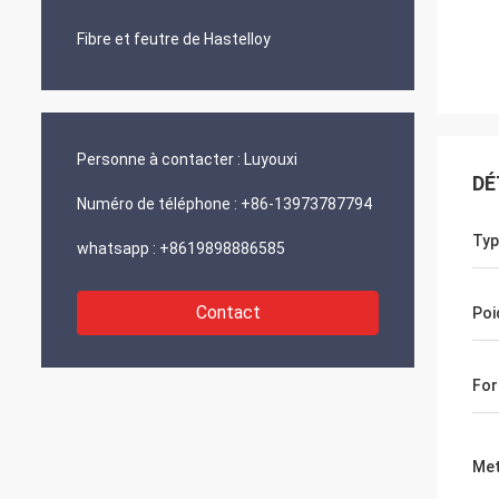
Fibre et feutre de Hastelloy
Personne à contacter :
Luyouxi
DÉ
Numéro de téléphone :
+86-13973787794
Typ
whatsapp :
+8619898886585
Contact
Poi
For
Met