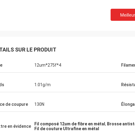
Meilleur
TAILS SUR LE PRODUIT
e
12um*275f*4
Filame
ds
1.01g/m
Résist
ce de coupure
130N
Élonga
Fil composé 12um de fibre en métal
,
Brosse antist
tre en évidence
Fil de couture Ultrafine en métal