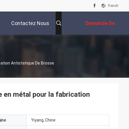
French
Contactez Nous
Demande De
Soumission
cation Antistatique De Brosse
 en métal pour la fabrication
gine
Yiyang, Chine