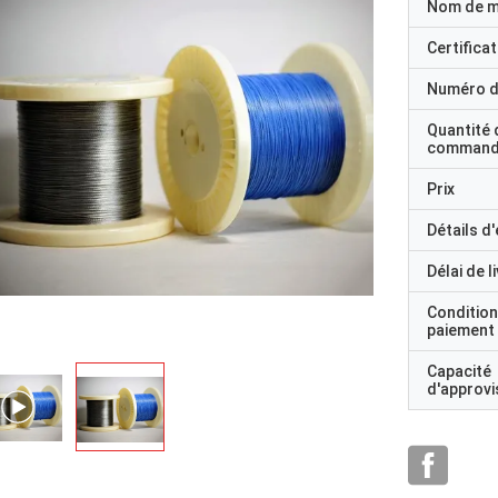
Nom de 
Certificat
Numéro d
Quantité 
command
Prix
Détails d
Délai de l
Condition
paiement
Capacité
d'approv