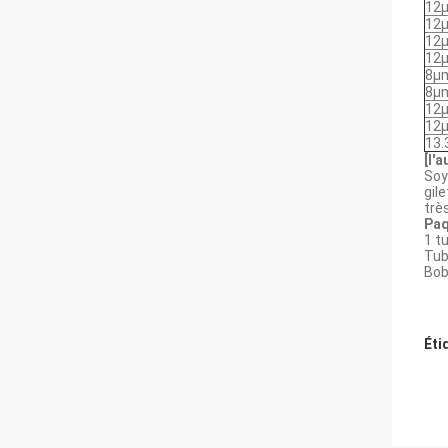
12
12
12
12
8μ
8μ
12
12
13
[l'
Soy
gil
trè
Paq
1 t
Tub
Bob
Éti