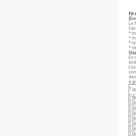
Fil
[De
Le f
Car
* b
* m
* r
* e
[Ap
En 
end
L'e
con
des
à g
Ty
14
12
12
12
12
12
12
12