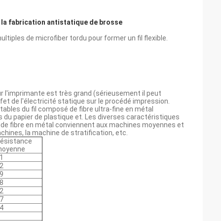
la fabrication antistatique de brosse
multiples de microfiber tordu pour former un fil flexible.
 sur l'imprimante est très grand (sérieusement il peut
fet de l'électricité statique sur le procédé impression.
tables du fil composé de fibre ultra-fine en métal
du papier de plastique et. Les diverses caractéristiques
sé de fibre en métal conviennent aux machines moyennes et
hines, la machine de stratification, etc.
ésistance
oyenne
1
2
9
8
2
7
4