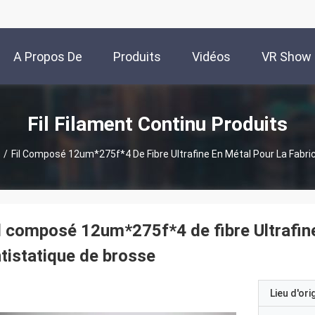
A Propos De
Produits
Vidéos
VR Show
Nous
Fil Filament Continu Produits
/
Fil Composé 12um*275f*4 De Fibre Ultrafine En Métal Pour La Fabri
l composé 12um*275f*4 de fibre Ultrafine
tistatique de brosse
Lieu d'ori