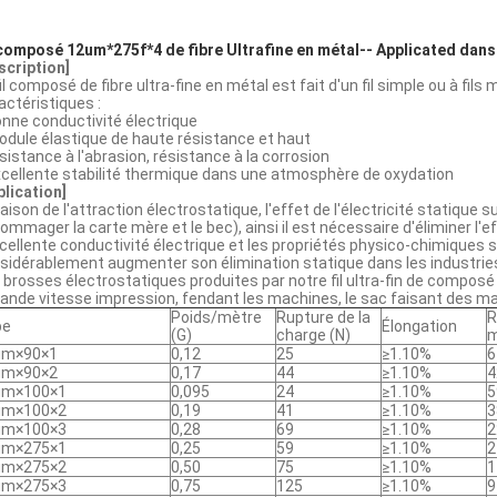
 composé 12um*275f*4 de fibre Ultrafine en métal-- Applicated dans 
scription]
il composé de fibre ultra-fine en métal est fait d'un fil simple ou à fils 
actéristiques :
onne conductivité électrique
odule élastique de haute résistance et haut
ésistance à l'abrasion, résistance à la corrosion
xcellente stabilité thermique dans une atmosphère de oxydation
plication]
raison de l'attraction électrostatique, l'effet de l'électricité statique
ommager la carte mère et le bec), ainsi il est nécessaire d'éliminer l'ef
xcellente conductivité électrique et les propriétés physico-chimiques s
sidérablement augmenter son élimination statique dans les industries 
 brosses électrostatiques produites par notre fil ultra-fin de compo
rande vitesse impression, fendant les machines, le sac faisant des mac
Poids/mètre
Rupture de la
R
pe
Élongation
(G)
charge (N)
m
μm×90×1
0,12
25
≥1.10%
6
μm×90×2
0,17
44
≥1.10%
4
μm×100×1
0,095
24
≥1.10%
5
μm×100×2
0,19
41
≥1.10%
3
μm×100×3
0,28
69
≥1.10%
2
μm×275×1
0,25
59
≥1.10%
2
μm×275×2
0,50
75
≥1.10%
1
μm×275×3
0,75
125
≥1.10%
9