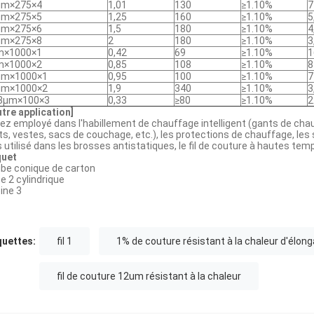
μm×275×4
1,01
130
≥1.10%
7
μm×275×5
1,25
160
≥1.10%
5
μm×275×6
1,5
180
≥1.10%
4
μm×275×8
2
180
≥1.10%
3
m×1000×1
0,42
69
≥1.10%
1
m×1000×2
0,85
108
≥1.10%
8
μm×1000×1
0,95
100
≥1.10%
7
μm×1000×2
1,9
340
≥1.10%
3
.3μm×100×3
0,33
≥80
≥1.10%
2
autre application]
ez employé dans l'habillement de chauffage intelligent (gants de chau
ets, vestes, sacs de couchage, etc.), les protections de chauffage, les 
s utilisé dans les brosses antistatiques, le fil de couture à hautes temp
uet
ube conique de carton
e 2 cylindrique
ine 3
quettes:
fil 1
1% de couture résistant à la chaleur d'élong
fil de couture 12um résistant à la chaleur