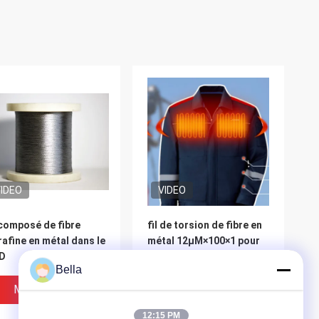
IDEO
VIDEO
 composé de fibre
fil de torsion de fibre en
rafine en métal dans le
métal 12μM×100×1 pour
ID
la protection de
Bella
chauffage
Meilleur Prix
Meilleur Prix
12:15 PM