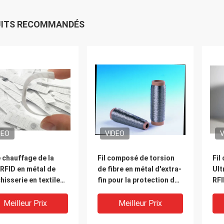
UITS RECOMMANDÉS
DEO
VIDEO
V
e chauffage de la
Fil composé de torsion
Fil
 RFID en métal de
de fibre en métal d'extra-
Ult
hisserie en textile
fin pour la protection de
RF
tronique
chauffage
Meilleur Prix
Meilleur Prix