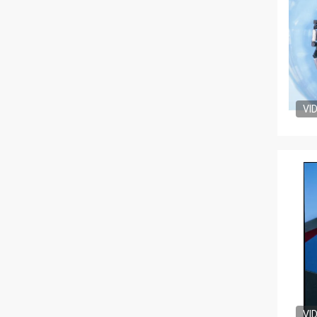
VI
VI