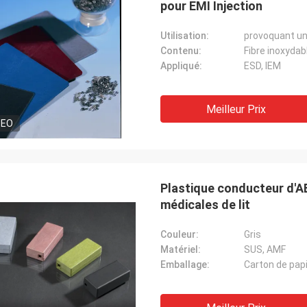
pour EMI Injection
Utilisation:
provoquant un
Contenu:
Fibre inoxydabl
Appliqué:
ESD, IEM
Meilleur Prix
DEO
Plastique conducteur d'AB
médicales de lit
Couleur:
Gris
Matériel:
SUS, AMF
Emballage:
Carton de pap