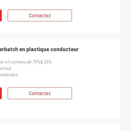
Contactez
rbatch en plastique conducteur
cier et contenu de 75%& 25%
ucteur
médicales
Contactez