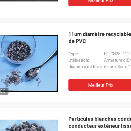
Meilleur Prix
11um diamètre recyclabl
de PVC
Type:
HT-CH25-T12
Utilisation:
Armature d'IE
diamètre de fibre:
6.5um, 8um, 
Meilleur Prix
DEO
Particules blanches con
conducteur extérieur liss