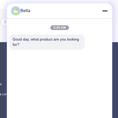
Bella
5:45 AM
Good day, what product are you looking 
for?
Produits
Fibre agglomérée en métal
fibre d'acier inoxydable
te
Fibre titanique
Politique de confidentialité
Toutes les catégories