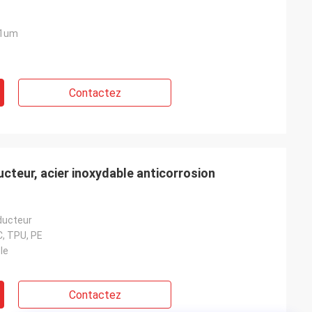
11um
Contactez
eur, acier inoxydable anticorrosion
ducteur
C, TPU, PE
le
Contactez