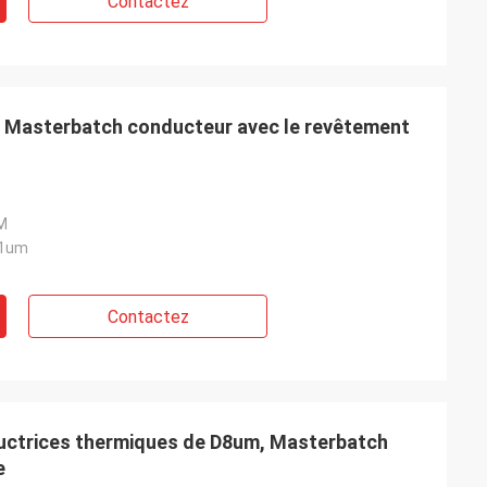
Contactez
e Masterbatch conducteur avec le revêtement
M
11um
Contactez
ductrices thermiques de D8um, Masterbatch
e