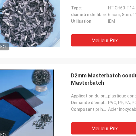
Type:
HT-CH60-T14
diamètre de fibre:
6.5um, 8um, 
Utilisation:
IEM
Meilleur Prix
DEO
D2mm Masterbatch conduct
Masterbatch
Application du projet:
plastique con
Demande d'emploi:
PVC, PP, PA, P
Composant principal:
Acier inoxydab
Meilleur Prix
DEO