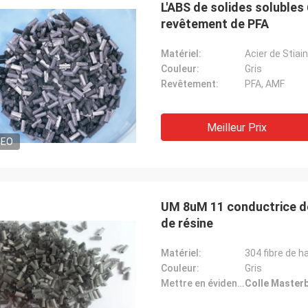
L'ABS de solides solubles
revêtement de PFA
Matériel:
Acier de Stiai
Couleur:
Gris
Revêtement:
PFA, AMF
Meilleur Prix
DEO
UM 8uM 11 conductrice de
de résine
Matériel:
304 fibre de h
Couleur:
Gris
Mettre en évidence:
Colle Master