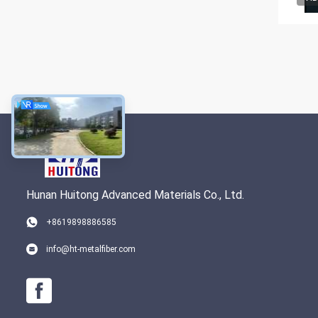
Hunan Huitong Advanced Materials Co., Ltd.
+8619898886585
info@ht-metalfiber.com