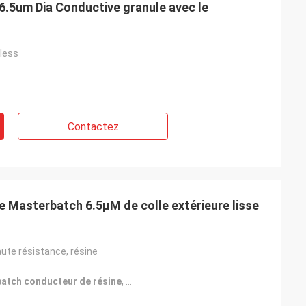
 6.5um Dia Conductive granule avec le
nless
Contactez
 Masterbatch 6.5µM de colle extérieure lisse
aute résistance, résine
batch conducteur de résine
,
masterbatch conducteur extérieur dou