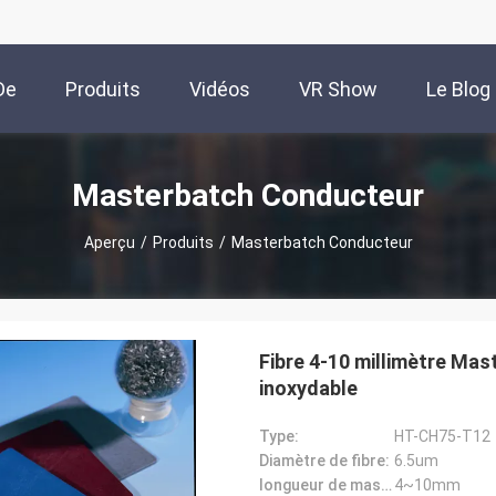
De
Produits
Vidéos
VR Show
Le Blog
us
Masterbatch Conducteur
Aperçu
/
Produits
/
Masterbatch Conducteur
Fibre 4-10 millimètre Mas
inoxydable
Type:
HT-CH75-T12
Diamètre de fibre:
6.5um
longueur de masterbach:
4~10mm