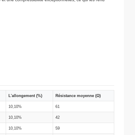
L'allongement (%)
Résistance moyenne (Ω)
10,10%
61
10,10%
42
10,10%
59