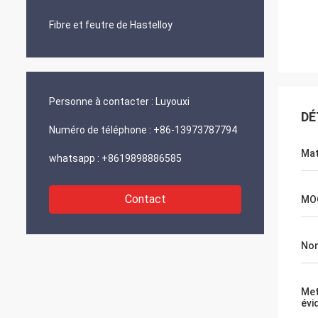
Fibre et feutre de Hastelloy
Personne à contacter :
Luyouxi
DÉ
Numéro de téléphone :
+86-13973787794
Mat
whatsapp :
+8619898886585
Contact
MO
Nom
Met
évi