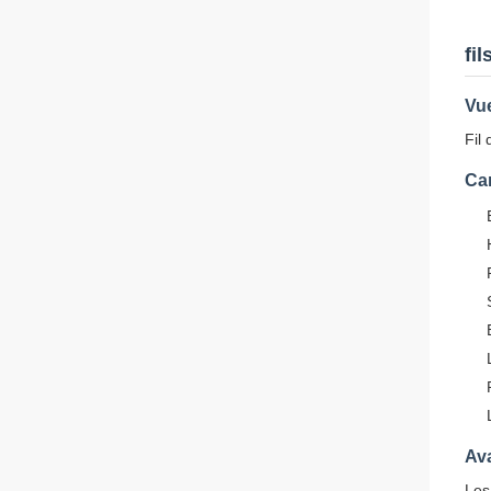
fi
Vu
Fil
Car
Ava
Les