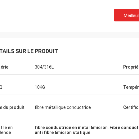
Meilleur
TAILS SUR LE PRODUIT
ériel
304/316L
Proprié
Q
10KG
Tempér
 du produit
fibre métallique conductrice
Certifi
tre en
fibre conductrice en métal 6micron
,
Fibre conductr
dence
anti fibre 6micron statique