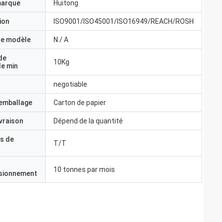
marque
Huitong
ion
ISO9001/ISO45001/ISO16949/REACH/ROSH
e modèle
N / A
de
10Kg
e min
negotiable
'emballage
Carton de papier
ivraison
Dépend de la quantité
s de
T/T
10 tonnes par mois
isionnement