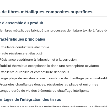
ls de fibres métalliques composites superfines
e d'ensemble du produit
 de fibres métalliques fabriqué par processus de filature textile à l'aid
actéristiques principales
Excellente conductivité électrique
Haute résistance et élasticité
Résistance supérieure à l'abrasion et à la corrosion
Stabilité thermique exceptionnelle dans une atmosphère oxydante
Excellente durabilité et compatibilité des tissus
Large plage de résistance avec résistance de chauffage personnalisab
Propriétés chauffantes douces, résistantes au pliage et uniformes
Longue durée de vie des éléments de chauffage intelligents
ntages de l'intégration des tissus
 tissus incorporant des fibres métalliques fines présentent une élasticit