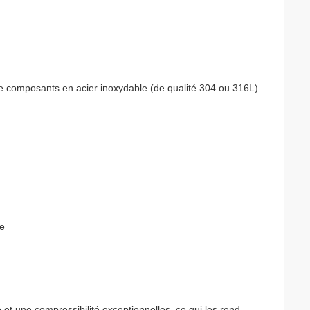
e de composants en acier inoxydable (de qualité 304 ou 316L).
le
é et une compressibilité exceptionnelles, ce qui les rend