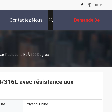
French
Contactez Nous
Demande De
Soumission
 Aux Radiations Et À 500 Degrés
304/316L avec résistance aux
gine
Yiyang, Chine