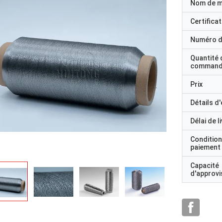
Nom de 
Certificat
Numéro d
Quantité 
command
Prix
Détails d
Délai de l
Condition
paiement
Capacité
d'approv