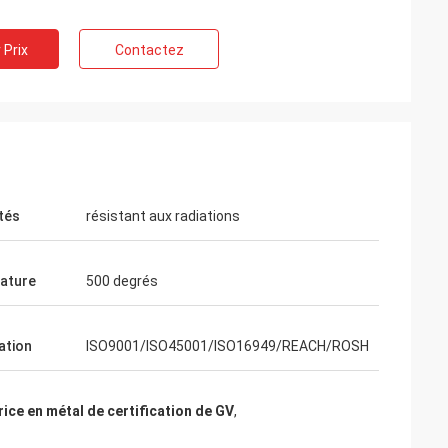
 Prix
Contactez
tés
résistant aux radiations
ature
500 degrés
cation
ISO9001/ISO45001/ISO16949/REACH/ROSH
ice en métal de certification de GV
,