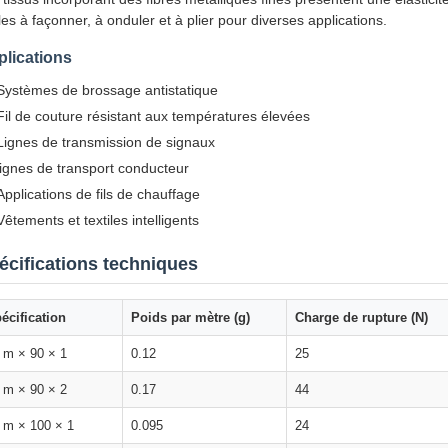
iles à façonner, à onduler et à plier pour diverses applications.
lications
Systèmes de brossage antistatique
Fil de couture résistant aux températures élevées
Lignes de transmission de signaux
lignes de transport conducteur
Applications de fils de chauffage
Vêtements et textiles intelligents
écifications techniques
écification
Poids par mètre (g)
Charge de rupture (N)
 m × 90 × 1
0.12
25
 m × 90 × 2
0.17
44
 m × 100 × 1
0.095
24