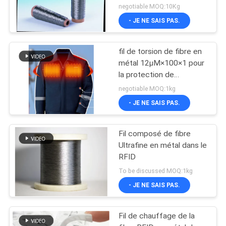
chauffage
negotiable MOQ:10Kg
- JE NE SAIS PAS.
fil de torsion de fibre en
métal 12μM×100×1 pour
la protection de
chauffage
negotiable MOQ:1kg
- JE NE SAIS PAS.
Fil composé de fibre
Ultrafine en métal dans le
RFID
To be discussed MOQ:1kg
- JE NE SAIS PAS.
Fil de chauffage de la