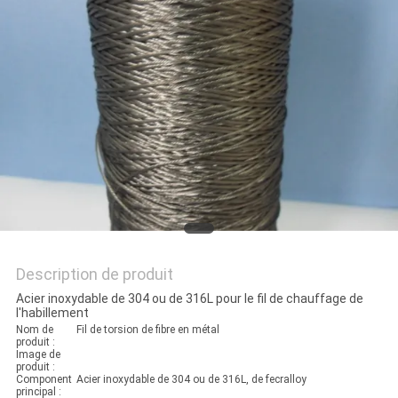
DEMANDEZ
UNE
CITATION
PLAN
DU
SITE
POLITIQUE
Description de produit
EN
Acier inoxydable de 304 ou de 316L pour le fil de chauffage de
MATIÈRE
l'habillement
Nom de
Fil de torsion de fibre en métal
DE
produit :
Image de
produit :
PROTECTION
Component
Acier inoxydable de 304 ou de 316L, de fecralloy
principal :