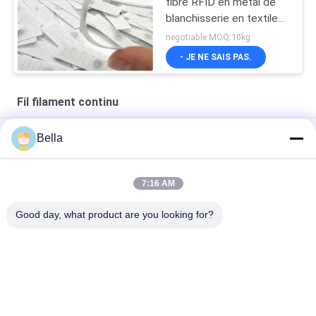
fibre RFID en métal de
blanchisserie en textile
électronique
negotiable MOQ:10kg
- JE NE SAIS PAS.
Fil filament continu
électriquement fil 12um tourné conducteur
Bella
fil de couture résistant à la chaleur de l'acier inoxydable 316L,
résistance et de haute résistance à hautes températures
7:16 AM
Fil ultra fin conducteur
Good day, what product are you looking for?
Catégories populaires
Tous
Fibre Agglomérée 
Fibre D'acier 
En Métal
Inoxydable