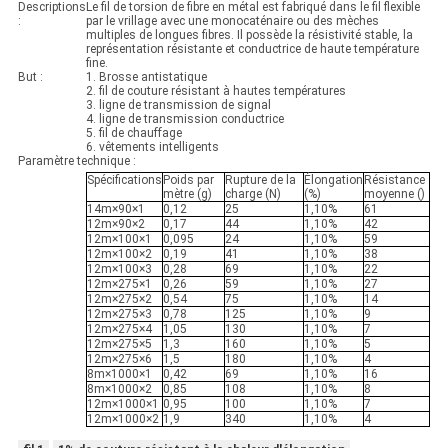
DE
Descriptions
Le fil de torsion de fibre en métal est fabriqué dans le fil flexible
:
par le vrillage avec une monocaténaire ou des mèches
multiples de longues fibres. Il possède la résistivité stable, la
LA
représentation résistante et conductrice de haute température
fine.
VIE
But :
1. Brosse antistatique
2. fil de couture résistant à hautes températures
PRIVÉE
3. ligne de transmission de signal
4. ligne de transmission conductrice
5. fil de chauffage
6. vêtements intelligents
Paramètre technique :
Spécifications
Poids par
Rupture de la
Élongation
Résistance
mètre (g)
charge (N)
(%)
moyenne ()
14m×90×1
0,12
25
1,10%
61
12m×90×2
0,17
44
1,10%
42
12m×100×1
0,095
24
1,10%
59
12m×100×2
0,19
41
1,10%
38
12m×100×3
0,28
69
1,10%
22
12m×275×1
0,26
59
1,10%
27
12m×275×2
0,54
75
1,10%
14
12m×275×3
0,78
125
1,10%
9
12m×275×4
1,05
130
1,10%
7
12m×275×5
1,3
160
1,10%
5
12m×275×6
1,5
180
1,10%
4
8m×1000×1
0,42
69
1,10%
16
8m×1000×2
0,85
108
1,10%
8
12m×1000×1
0,95
100
1,10%
7
12m×1000×2
1,9
340
1,10%
4