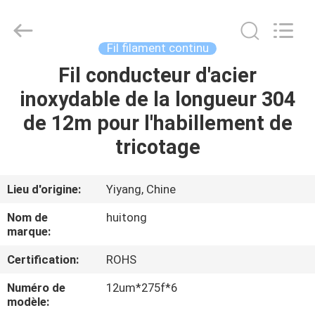
Hunan
Huitong
Advanced
Materials
Co.,
Fil filament continu
Ltd..
All
Fil conducteur d'acier
MAISON
Rights
Reserved.
inoxydable de la longueur 304
PRODUITS
de 12m pour l'habillement de
tricotage
VIDÉOS
Lieu d'origine:
Yiyang, Chine
EXPOSITION
Nom de
huitong
DE
marque:
VR
Certification:
ROHS
Numéro de
12um*275f*6
AU
modèle: