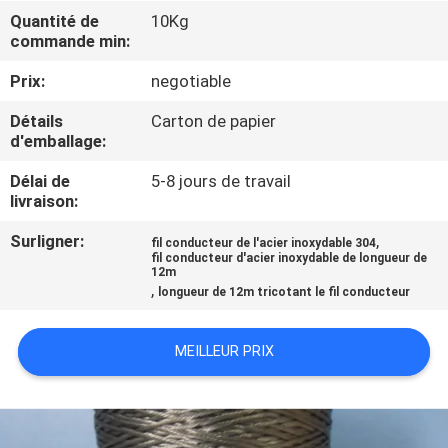
SUJET
Quantité de
10Kg
commande min:
DE
NOUS
Prix:
negotiable
Détails
Carton de papier
VISITE
d'emballage:
D'USINE
Délai de
5-8 jours de travail
livraison:
CONTRÔLE
Surligner:
,
fil conducteur de l'acier inoxydable 304
fil conducteur d'acier inoxydable de longueur de
DE
12m
,
longueur de 12m tricotant le fil conducteur
QUALITÉ
MEILLEUR PRIX
CONTACTEZ-
NOUS