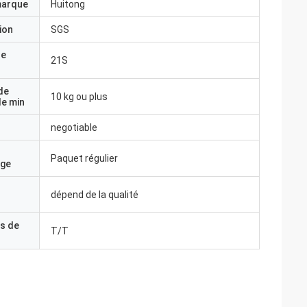
marque
Huitong
ion
SGS
de
21S
de
10 kg ou plus
e min
negotiable
Paquet régulier
age
dépend de la qualité
s de
T/T