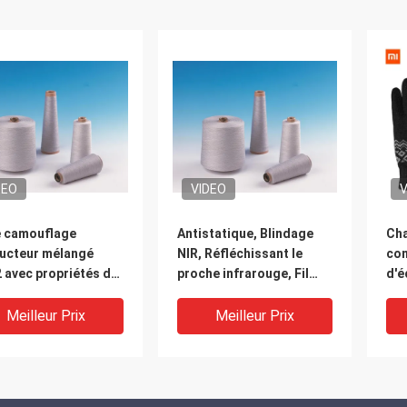
DEO
VIDEO
V
e camouflage
Antistatique, Blindage
Cha
ucteur mélangé
NIR, Réfléchissant le
con
 avec propriétés de
proche infrarouge, Fil
d'é
dage
métallique filé à faible
tromagnétique,
réflectance
Meilleur Prix
Meilleur Prix
tatiques et
fuges