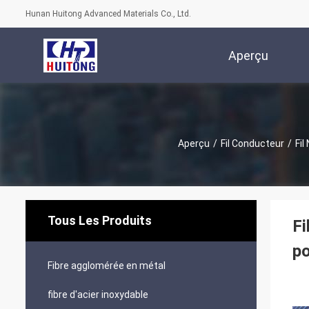
Hunan Huitong Advanced Materials Co., Ltd.
Aperçu
Aperçu
/
Fil Conducteur
/
Fil
Tous Les Produits
Fi
po
Fibre agglomérée en métal
fibre d'acier inoxydable