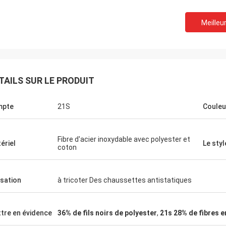
Meilleur
TAILS SUR LE PRODUIT
mpte
21S
Couleu
Fibre d'acier inoxydable avec polyester et
ériel
Le styl
coton
isation
à tricoter Des chaussettes antistatiques
tre en évidence
36% de fils noirs de polyester
,
21s 28% de fibres e