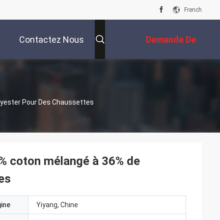
French
Contactez Nous
Demande De
Soumission
olyester Pour Des Chaussettes
36% coton mélangé à 36% de
es
gine
Yiyang, Chine