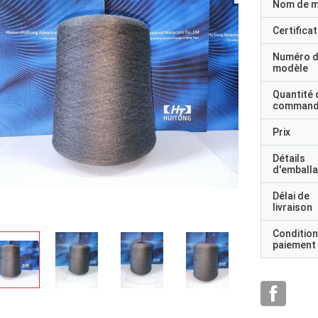
Nom de 
Certificat
Numéro 
modèle
Quantité 
command
Prix
Détails
d'emball
Délai de
livraison
Condition
paiement