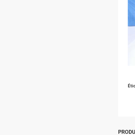
Éti
PROD