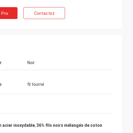
 Prix
Contactez
r
Noir
e
fil tourné
n acier inoxydable
,
36% fils noirs mélangés de coton