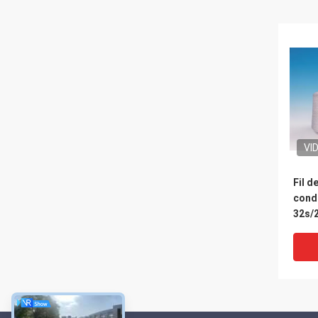
VI
Fil d
cond
32s/2
blin
élec
antis
igni