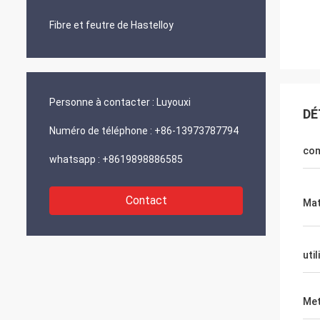
Fibre et feutre de Hastelloy
Personne à contacter :
Luyouxi
DÉ
Numéro de téléphone :
+86-13973787794
co
whatsapp :
+8619898886585
Contact
Mat
util
Met