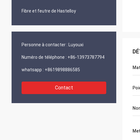
Fibre et feutre de Hastelloy
Personne à contacter :
Luyouxi
DÉ
Numéro de téléphone :
+86-13973787794
Mat
whatsapp :
+8619898886585
Contact
Poi
Nom
Met