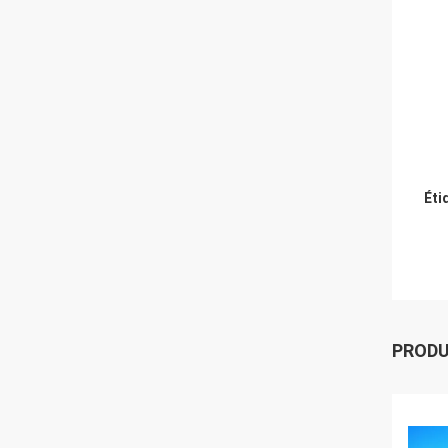
Éti
PROD