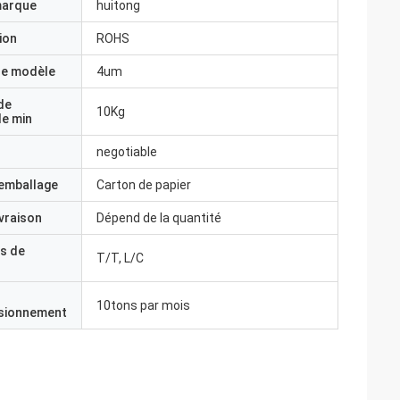
marque
huitong
ion
ROHS
e modèle
4um
de
10Kg
e min
negotiable
'emballage
Carton de papier
ivraison
Dépend de la quantité
s de
T/T, L/C
10tons par mois
isionnement