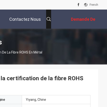
French
Contactez Nous
Demande De
Soumission
s
n De La Fibre ROHS En Métal
a certification de la fibre ROHS
gine
Yiyang, Chine