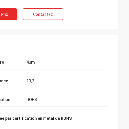
 Prix
Contactez
re
4um
ance
13,2
cation
ROHS
ée par certification en métal de ROHS
,