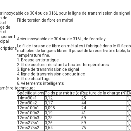
er inoxydable de 304 ou de 316L pour la ligne de transmission de signal
m de
Fil de torsion de fibre en métal
uit :
ge de
uit :
mponent
Acier inoxydable de 304 ou de 316L, de fecralloy
cipal :
Le fil de torsion de fibre en métal est fabriqué dans le fil fl
criptions
multiples de longues fibres. Il possède la résistivité stable,
température fine.
1. Brosse antistatique
2. fil de couture résistant à hautes températures
3. ligne de transmission de signal
:
4. ligne de transmission conductrice
5. fil de chauffage
6. vêtements intelligents
amètre technique :
Spécifications
Poids par mètre (g)
Rupture de la charge (N)
Él
14m×90×1
0,12
25
1
12m×90×2
0,17
44
1
12m×100×1
0,095
24
1
12m×100×2
0,19
41
1
12m×100×3
0,28
69
1
12m×275×1
0,26
59
1
12m×275×2
0,54
75
1