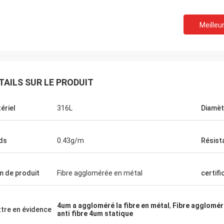
Meilleur
TAILS SUR LE PRODUIT
ériel
316L
Diamèt
ds
0.43g/m
Résist
 de produit
Fibre agglomérée en métal
certifi
4um a aggloméré la fibre en métal
,
Fibre agglomér
tre en évidence
anti fibre 4um statique