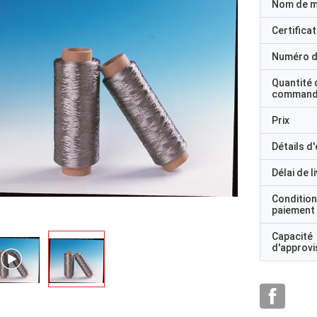
Nom de 
Certificat
Numéro d
Quantité 
command
Prix
Détails d
Délai de l
Condition
paiement
Capacité
d'approv