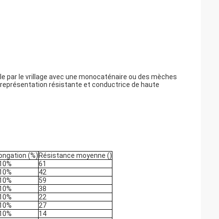
exible par le vrillage avec une monocaténaire ou des mèches
 la représentation résistante et conductrice de haute
ongation (%)
Résistance moyenne ()
,10%
61
,10%
42
,10%
59
,10%
38
,10%
22
,10%
27
,10%
14