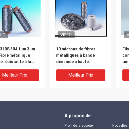
DEO
VIDEO
V
 310S 304 1um 3um
10 microns de fibres
Fib
ibre métallique
métalliques à bande
con
ée résistante à la
dessinée à haute
µm 
sion - Fibre d'acier
résistance
une
ydable conductrice
éle
Meilleur Prix
Meilleur Prix
applications
trielles
À propos de
Profil de la société
Nouvelles