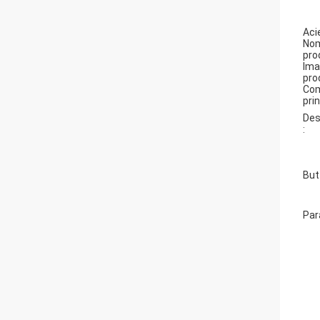
Aci
No
prod
Ima
prod
Co
prin
Des
:
But 
Par