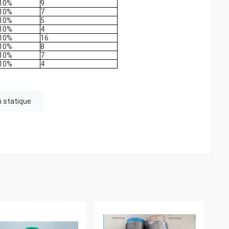
,10%
9
,10%
7
,10%
5
,10%
4
,10%
16
,10%
8
,10%
7
,10%
4
m statique