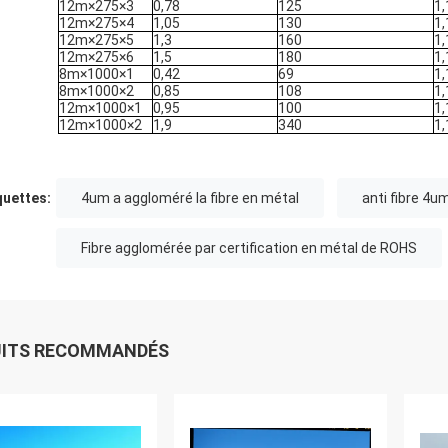
12m×275×3
0,78
125
1
12m×275×4
1,05
130
1
12m×275×5
1,3
160
1
12m×275×6
1,5
180
1
8m×1000×1
0,42
69
1
8m×1000×2
0,85
108
1
12m×1000×1
0,95
100
1
12m×1000×2
1,9
340
1
quettes:
4um a aggloméré la fibre en métal
anti fibre 4u
Fibre agglomérée par certification en métal de ROHS
UITS RECOMMANDÉS