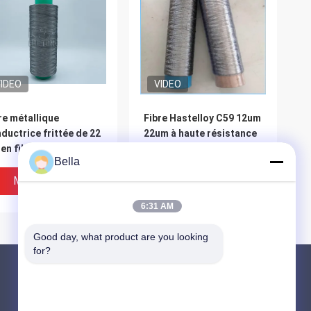
IDEO
VIDEO
re métallique
Fibre Hastelloy C59 12um
ductrice frittée de 22
22um à haute résistance
en fibre Fecral avec
à la corrosion et à la
Bella
 haute résistance
température
ctrique
Meilleur Prix
Meilleur Prix
6:31 AM
Good day, what product are you looking 
for?
Produits
Fibre agglomérée en métal