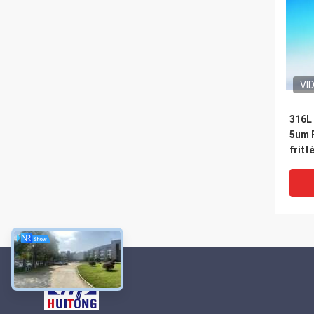
VI
316L
5um F
fritt
corro
inox
pour 
indus