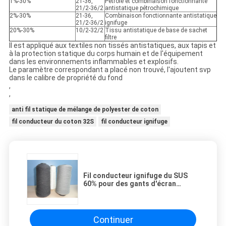
1%-30%
21-36,
Pétrole et combinaison fonctionnante
21/2-36/2
antistatique pétrochimique
2%-30%
21-36,
Combinaison fonctionnante antistatique
21/2-36/2
ignifuge
20%-30%
10/2-32/2
Tissu antistatique de base de sachet
filtre
Il est appliqué aux textiles non tissés antistatiques, aux tapis et
à la protection statique du corps humain et de l'équipement
dans les environnements inflammables et explosifs.
Le paramètre correspondant a placé non trouvé, l'ajoutent svp
dans le calibre de propriété du fond
,
,
anti fil statique de mélange de polyester de coton
fil conducteur du coton 32S
fil conducteur ignifuge
Fil conducteur ignifuge du SUS
60% pour des gants d'écran
tactile
Continuer