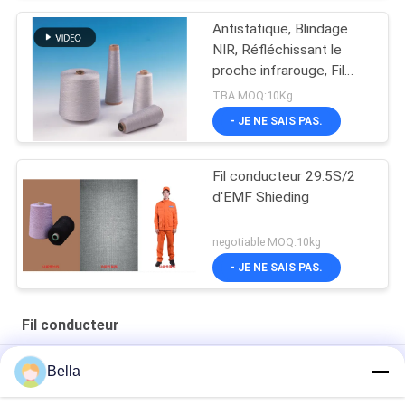
Antistatique, Blindage
NIR, Réfléchissant le
proche infrarouge, Fil
métallique filé à faible
TBA MOQ:10Kg
réflectance
- JE NE SAIS PAS.
Fil conducteur 29.5S/2
d'EMF Shieding
negotiable MOQ:10kg
- JE NE SAIS PAS.
Fil conducteur
Fil conducteur en métal calorifuge blanc, fil mélangé par 40S
Bella
Anti fil statique de contact d'écran de l'acier inoxydable 316L