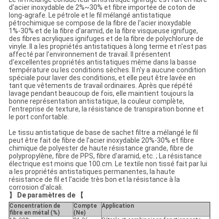
DE
d'acier inoxydable de 2%~30% et fibre importée de coton de
long-agrafe. Le pétrole et le fil mélangé antistatique
LA
pétrochimique se compose de la fibre de l'acier inoxydable
1%-30% et de la fibre d'aramid, de la fibre visqueuse ignifuge,
VIE
des fibres acryliques ignifuges et de la fibre de polychlorure de
vinyle. Il a les propriétés antistatiques à long terme et n'est pas
PRIVÉE
affecté par l'environnement de travail. Il présentent
d'excellentes propriétés antistatiques même dans la basse
température ou les conditions sèches. Il n'y a aucune condition
spéciale pour laver des conditions, et elle peut être lavée en
tant que vêtements de travail ordinaires. Après que répété
lavage pendant beaucoup de fois, elle maintient toujours la
bonne représentation antistatique, la couleur complète,
l'entreprise de texture, la résistance de transpiration bonne et
le port confortable.
Le tissu antistatique de base de sachet filtre a mélangé le fil
peut être fait de fibre de l'acier inoxydable 20%-30% et fibre
chimique de polyester de haute résistance grande, fibre de
polypropylène, fibre de PPS, fibre d'aramid, etc. ; La résistance
électrique est moins que 100.cm. Le textile non tissé fait par lui
a les propriétés antistatiques permanentes, la haute
résistance de fil et l'acide très bon et la résistance à la
corrosion d'alcali.
】 De paramètres de 【
Concentration de
Compte
Application
fibre en métal (%)
(Ne)