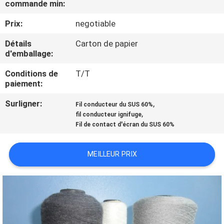
commande min:
SUJET
DE
Prix:
negotiable
NOUS
Détails
Carton de papier
d'emballage:
VISITE
Conditions de
T/T
paiement:
D'USINE
Surligner:
,
Fil conducteur du SUS 60%
,
fil conducteur ignifuge
CONTRÔLE
Fil de contact d'écran du SUS 60%
DE
QUALITÉ
MEILLEUR PRIX
CONTACTEZ-
NOUS