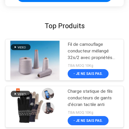
Top Produits
Fil de camouflage
conducteur mélangé
32s/2 avec propriétés
de blindage
TBA MOQ:10Kg
électromagnétique,
- JE NE SAIS PAS.
antistatiques et
ignifuges
Charge statique de fils
conducteurs de gants
d'écran tactile anti
TBA MOQ:10Kg
- JE NE SAIS PAS.