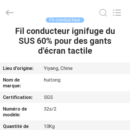
Hunan
Huitong
Advanced
Materials
Co.,
Fil conducteur
Ltd..
All
Fil conducteur ignifuge du
MAISON
Rights
Reserved.
SUS 60% pour des gants
PRODUITS
d'écran tactile
VIDÉOS
Lieu d'origine:
Yiyang, Chine
Nom de
huitong
EXPOSITION
marque:
DE
Certification:
SGS
VR
Numéro de
32s/2
modèle:
AU
Quantité de
10Kg