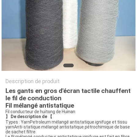
DEMANDEZ
UNE
CITATION
PLAN
DU
SITE
Description de produit
POLITIQUE
Les gants en gros d'écran tactile chauffent
EN
le fil de conduction
Fil mélangé antistatique
MATIÈRE
Fil conducteur de huitong de Huinan
】 De description de 【
DE
Types : YarnPetroleum mélangé antistatique ignifuge et tissu
yarnAnti-statique mélangé antistatique pétrochimique de base
PROTECTION
de sachet filtre
Le fil mélangé conducteur antistatique ignifuge est fait en fibre