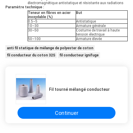
électromagnétique antistatique et résistante aux radiations
Paramètre technique :
Teneur en fibres en acier
But
inoxydable (%)
0.5~5
Antistatique
10~30
Armature générale
30~50
Costume de travail à haute
tension électrique
50~100
Armature élevée
anti fil statique de mélange de polyester de coton
fil conducteur du coton 32S
fil conducteur ignifuge
Fil tourné mélangé conducteur
Continuer