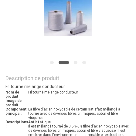
DEMANDEZ
UNE
CITATION
PLAN
DU
SITE
Description de produit
POLITIQUE
Fil tourné mélangé conducteur
Nom de
Fil tourné mélangé conducteur
EN
produit :
Image de
produit :
MATIÈRE
Component
La fibre d'acier inoxydable de certain satisfait mélangé a
principal :
tourné avec de diverses fibres chimiques, coton et fibre
DE
visqueuse
Descriptions
Antistatique
:
Il est mélangé tourné de 0.5%-5% fibre d'acier inoxydable avec
PROTECTION
de diverses fibres chimiques, coton et fibre visqueuse. Il est
employé dans l'environnement inflammable et explosif pour la