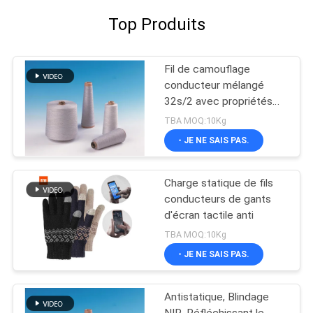
Top Produits
Fil de camouflage
conducteur mélangé
32s/2 avec propriétés
de blindage
TBA MOQ:10Kg
électromagnétique,
- JE NE SAIS PAS.
antistatiques et
ignifuges
Charge statique de fils
conducteurs de gants
d'écran tactile anti
TBA MOQ:10Kg
- JE NE SAIS PAS.
Antistatique, Blindage
NIR, Réfléchissant le