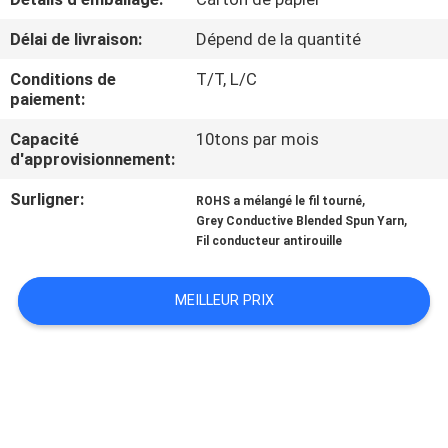
SUJET
Délai de livraison:
Dépend de la quantité
DE
NOUS
Conditions de
T/T, L/C
paiement:
Capacité
10tons par mois
VISITE
d'approvisionnement:
D'USINE
Surligner:
,
ROHS a mélangé le fil tourné
,
Grey Conductive Blended Spun Yarn
CONTRÔLE
Fil conducteur antirouille
DE
MEILLEUR PRIX
QUALITÉ
CONTACTEZ-
NOUS