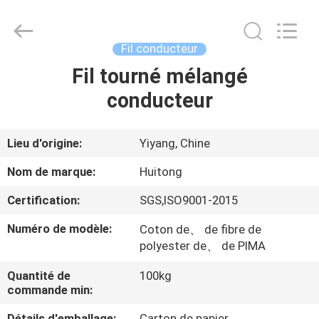
Hunan
Huitong
Advanced
Materials
Co.,
Fil conducteur
Ltd..
All
Fil tourné mélangé
MAISON
Rights
Reserved.
conducteur
PRODUITS
Lieu d'origine:
Yiyang, Chine
VIDÉOS
Nom de marque:
Huitong
Certification:
SGS,ISO9001-2015
EXPOSITION
Numéro de modèle:
Coton de、 de fibre de
DE
polyester de、 de PIMA
VR
Quantité de
100kg
commande min:
AU
Détails d'emballage:
Carton de papier