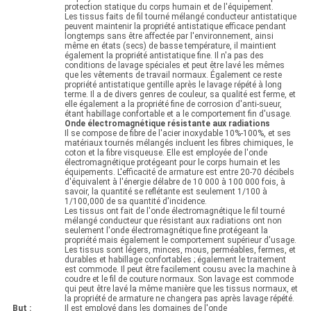
DE
protection statique du corps humain et de l'équipement.
Les tissus faits de fil tourné mélangé conducteur antistatique
LA
peuvent maintenir la propriété antistatique efficace pendant
longtemps sans être affectée par l'environnement, ainsi
même en états (secs) de basse température, il maintient
VIE
également la propriété antistatique fine. Il n'a pas des
conditions de lavage spéciales et peut être lavé les mêmes
PRIVÉE
que les vêtements de travail normaux. Également ce reste
propriété antistatique gentille après le lavage répété à long
terme. Il a de divers genres de couleur, sa qualité est ferme, et
elle également a la propriété fine de corrosion d'anti-sueur,
étant habillage confortable et a le comportement fin d'usage.
Onde électromagnétique résistante aux radiations
Il se compose de fibre de l'acier inoxydable 10%-100%, et ses
matériaux tournés mélangés incluent les fibres chimiques, le
coton et la fibre visqueuse. Elle est employée de l'onde
électromagnétique protégeant pour le corps humain et les
équipements. L'efficacité de armature est entre 20-70 décibels
d'équivalent à l'énergie délabre de 10 000 à 100 000 fois, à
savoir, la quantité se reflétante est seulement 1/100 à
1/100,000 de sa quantité d'incidence.
Les tissus ont fait de l'onde électromagnétique le fil tourné
mélangé conducteur que résistant aux radiations ont non
seulement l'onde électromagnétique fine protégeant la
propriété mais également le comportement supérieur d'usage.
Les tissus sont légers, minces, mous, perméables, fermes, et
durables et habillage confortables ; également le traitement
est commode. Il peut être facilement cousu avec la machine à
coudre et le fil de couture normaux. Son lavage est commode
qui peut être lavé la même manière que les tissus normaux, et
la propriété de armature ne changera pas après lavage répété.
But :
Il est employé dans les domaines de l'onde