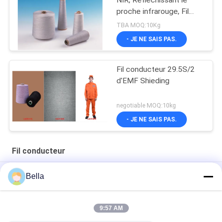
proche infrarouge, Fil
métallique filé à faible
TBA MOQ:10Kg
réflectance
- JE NE SAIS PAS.
Fil conducteur 29.5S/2
d'EMF Shieding
negotiable MOQ:10kg
- JE NE SAIS PAS.
Fil conducteur
Fil conducteur en métal calorifuge blanc, fil mélangé par 40S
Bella
Anti fil statique de contact d'écran de l'acier inoxydable 316L
pour des gants
9:57 AM
Fil conducteur ignifuge, 32S tricotant le fil conducteur