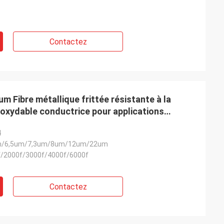
Contactez
 Fibre métallique frittée résistante à la
inoxydable conductrice pour applications
4
5um/6,5um/7,3um/8um/12um/22um
0f/2000f/3000f/4000f/6000f
Contactez