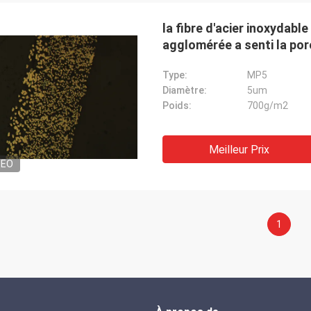
la fibre d'acier inoxydab
agglomérée a senti la po
Type:
MP5
Diamètre:
5um
Poids:
700g/m2
Meilleur Prix
DEO
1