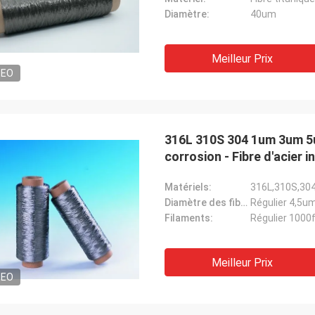
Diamètre:
40um
Meilleur Prix
DEO
316L 310S 304 1um 3um 5um
corrosion - Fibre d'acier 
industrielles
Matériels:
316L,310S,30
Diamètre des fibres:
Régulier 4,
Filaments:
Régulier 100
Meilleur Prix
DEO