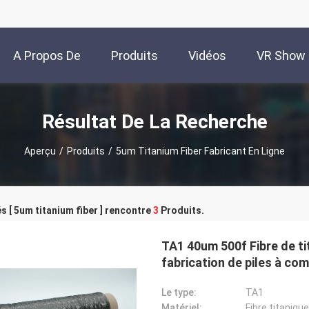
A Propos De
Produits
Vidéos
VR Show
Nous
Résultat De La Recherche
Aperçu
/
Produits
/
5um Titanium Fiber Fabricant En Ligne
s [ 5um titanium fiber ] rencontre
3
Produits.
TA1 40um 500f Fibre de ti
fabrication de piles à com
Le type:
TA1
Matériel:
Fibre titanique