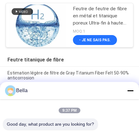
Feutre de feutre de fibre
en métal et titanique
poreux Ultra-fin à haute
efficacité de fibre
MOQ:1
- JE NE SAIS PAS.
Feutre titanique de fibre
Estimation légère de filtre de Gray Titanium Fiber Felt 50-90%
anticorrosion
Bella
Feltre poreux en fibres de titane ultra-fines Matériaux
PTL/GDL dans l'énergie de l'hydrogène Électrolyse de l'eau
pure
9:37 PM
Application du fabricant de fibres métalliques poreuses
ultrafines à haut rendement pour le PEM ((GDL/PTL)
Good day, what product are you looking for?
Catégories populaires
Tous