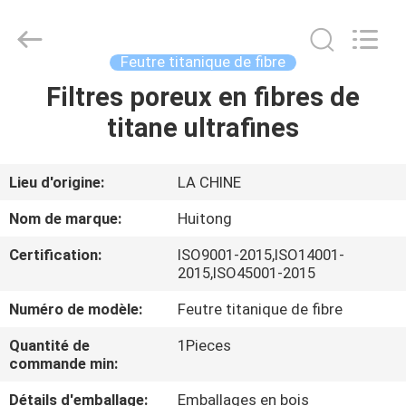
Hunan
Huitong
Advanced
Materials
Co.,
Feutre titanique de fibre
Ltd..
All
Filtres poreux en fibres de
MAISON
Rights
Reserved.
titane ultrafines
PRODUITS
Lieu d'origine:
LA CHINE
VIDÉOS
Nom de marque:
Huitong
Certification:
ISO9001-2015,ISO14001-
EXPOSITION
2015,ISO45001-2015
DE
Numéro de modèle:
Feutre titanique de fibre
VR
Quantité de
1Pieces
commande min:
AU
Détails d'emballage:
Emballages en bois