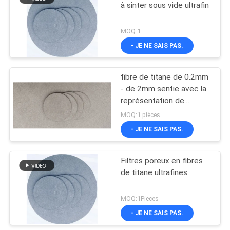
à sinter sous vide ultrafin
MOQ:1
- JE NE SAIS PAS.
fibre de titane de 0.2mm
- de 2mm sentie avec la
représentation de
dynamique des fluides
MOQ:1 pièces
- JE NE SAIS PAS.
Filtres poreux en fibres
de titane ultrafines
MOQ:1Pieces
- JE NE SAIS PAS.