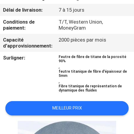
SUJET
Délai de livraison:
7 à 15 jours
DE
Conditions de
T/T, Western Union,
NOUS
paiement:
MoneyGram
Capacité
2000 pièces par mois
VISITE
d'approvisionnement:
D'USINE
Surligner:
Feutre de fibre de titane de la porosité
90%
,
CONTRÔLE
feutre titanique de fibre d'épaisseur de
5mm
,
DE
Fibre titanique de représentation de
dynamique des fluides
QUALITÉ
MEILLEUR PRIX
CONTACTEZ-
NOUS